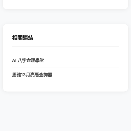
相關連結
AI 八字命理學堂
馬雅13月亮曆查詢器