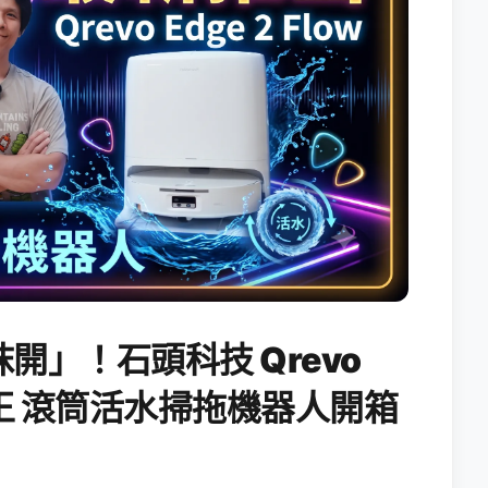
開」！石頭科技 Qrevo
搖滾天王 滾筒活水掃拖機器人開箱