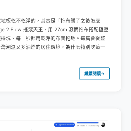
家地板乾不乾淨的，其實是「拖布髒了之後怎麼
e 2 Flow 搖滾天王，用 27cm 滾筒拖布搭配恆壓
拖邊洗、每一秒都用乾淨的布面拖地。這篇會從整
台灣潮濕又多油煙的居住環境，為什麼特別吃這一
繼續閱讀
→