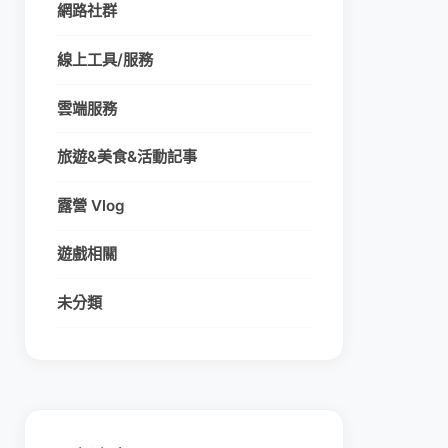
網路社群
線上工具/服務
雲端服務
旅遊&美食&活動記事
露營 Vlog
遊戲相關
未分類