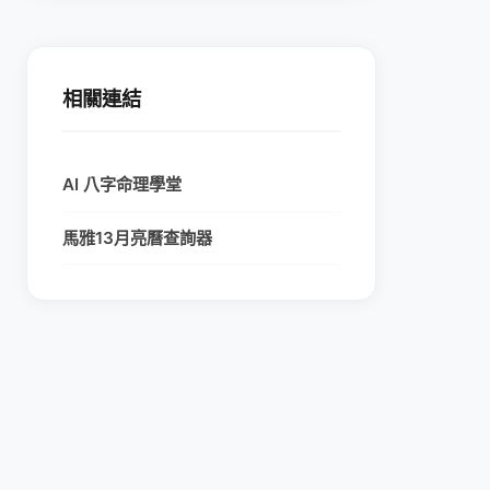
相關連結
AI 八字命理學堂
馬雅13月亮曆查詢器