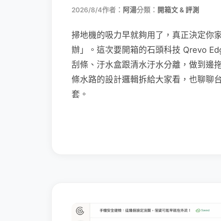
2026/8/4
作者：
阿湯
分類：
開箱文 & 評測
掃地機的吸力早就夠用了，真正決定你
辦」。這次要開箱的石頭科技 Qrevo Edg
刮條、汙水盒跟清水汙水分離，做到邊
條水路的設計邏輯拆給大家看，也聊聊
套。