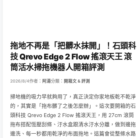
拖地不再是「把髒水抹開」！石頭科
技 Qrevo Edge 2 Flow 搖滾天王 滾
筒活水掃拖機器人開箱評測
2026/8/4
作者：
阿湯
分類：
開箱文 & 評測
掃地機的吸力早就夠用了，真正決定你家地板乾不乾淨
的，其實是「拖布髒了之後怎麼辦」。這次要開箱的石
頭科技 Qrevo Edge 2 Flow 搖滾天王，用 27cm 滾筒
拖布搭配恆壓刮條、汙水盒跟清水汙水分離，做到邊拖
邊洗、每一秒都用乾淨的布面拖地。這篇會從整條水路