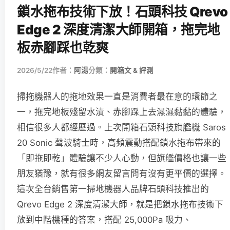
鎖水拖布技術下放！石頭科技 Qrevo
Edge 2 深度清潔大師開箱，拖完地
板赤腳踩也乾爽
2026/5/22
作者：
阿湯
分類：
開箱文 & 評測
掃拖機器人的拖地效果一直是消費者最在意的環節之
一，拖完地板殘留水漬、赤腳踩上去濕濕黏黏的體驗，
相信很多人都經歷過。上次開箱石頭科技旗艦機 Saros
20 Sonic 聲波騎士時，高頻震動搭配鎖水拖布帶來的
「即拖即乾」體驗讓不少人心動，但旗艦價格也讓一些
朋友猶豫，就有很多網友留言問有沒有更平價的選擇。
這次全台銷售第一掃地機器人品牌石頭科技推出的
Qrevo Edge 2 深度清潔大師，就是把鎖水拖布技術下
放到中階機種的答案，搭配 25,000Pa 吸力、