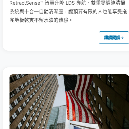
RetractSense™ 智慧升降 LDS 導航、雙重零纏繞清掃
系統與十合一自動清潔座，讓預算有限的人也能享受拖
完地板乾爽不留水漬的體驗。
繼續閱讀
→