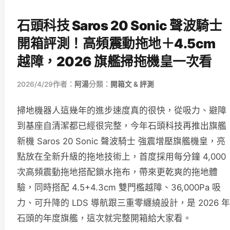
石頭科技 Saros 20 Sonic 聲波騎士
開箱評測！高頻震動拖地＋4.5cm
越障，2026 旗艦掃拖機皇一次看
2026/4/29
作者：
阿湯
分類：
開箱文 & 評測
掃地機器人這幾年的進步速度真的很快，從吸力、避障
到基座自清潔都已經很完整，今年石頭科技再推出旗艦
新機 Saros 20 Sonic 聲波騎士 強震增壓旗艦機皇，亮
點放在全新升級的拖地技術上，首度採用每分鐘 4,000
次高頻震動拖地搭配鎖水拖布，帶來更乾爽的拖地體
驗，同時搭配 4.5+4.3cm 雙門檻越障、36,000Pa 吸
力、可升降的 LDS 導航跟三重零纏繞設計，是 2026 年
石頭的年度旗艦，這次就完整開箱給大家看。