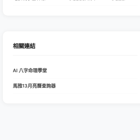
相關連結
AI 八字命理學堂
馬雅13月亮曆查詢器