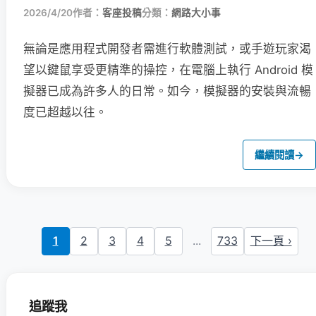
2026/4/20
作者：
客座投稿
分類：
網路大小事
無論是應用程式開發者需進行軟體測試，或手遊玩家渴
望以鍵鼠享受更精準的操控，在電腦上執行 Android 模
擬器已成為許多人的日常。如今，模擬器的安裝與流暢
度已超越以往。
繼續閱讀
→
1
2
3
4
5
...
733
下一頁 ›
追蹤我