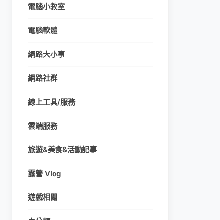
電腦小教室
電腦軟體
網路大小事
網路社群
線上工具/服務
雲端服務
旅遊&美食&活動記事
露營 Vlog
遊戲相關