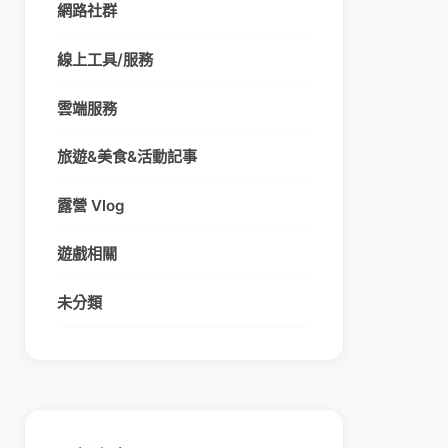
網路社群
線上工具/服務
雲端服務
旅遊&美食&活動記事
露營 Vlog
遊戲相關
未分類