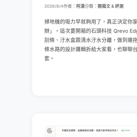
2026/8/4
作者：
阿湯
分類：
開箱文 & 評測
掃地機的吸力早就夠用了，真正決定你
辦」。這次要開箱的石頭科技 Qrevo Edg
刮條、汙水盒跟清水汙水分離，做到邊
條水路的設計邏輯拆給大家看，也聊聊
套。