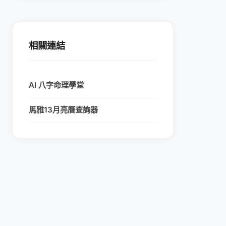
相關連結
AI 八字命理學堂
馬雅13月亮曆查詢器