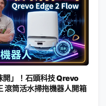
開」！石頭科技 Qrevo
搖滾天王 滾筒活水掃拖機器人開箱