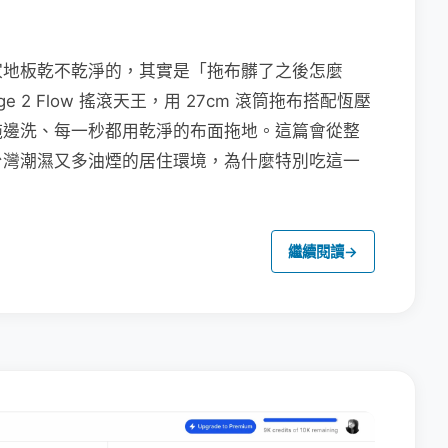
家地板乾不乾淨的，其實是「拖布髒了之後怎麼
e 2 Flow 搖滾天王，用 27cm 滾筒拖布搭配恆壓
拖邊洗、每一秒都用乾淨的布面拖地。這篇會從整
台灣潮濕又多油煙的居住環境，為什麼特別吃這一
繼續閱讀
→