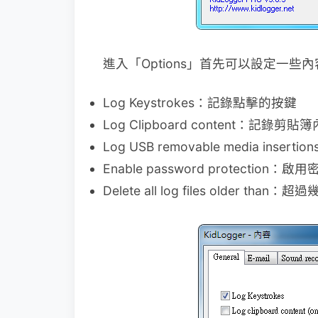
進入「Options」首先可以設定一
Log Keystrokes：記錄點擊的按鍵
Log Clipboard content：記錄
Log USB removable media ins
Enable password protection：
Delete all log files older 