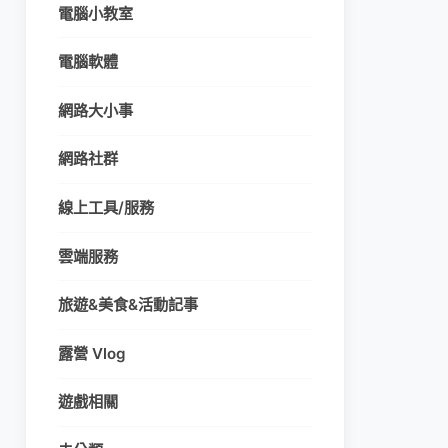
電腦小教室
電腦軟體
網路大小事
網路社群
線上工具/服務
雲端服務
旅遊&美食&活動記事
露營 Vlog
遊戲相關