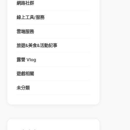
網路社群
線上工具/服務
雲端服務
旅遊&美食&活動記事
露營 Vlog
遊戲相關
未分類