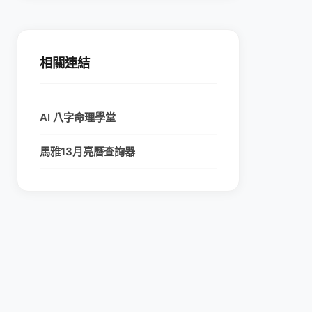
相關連結
AI 八字命理學堂
馬雅13月亮曆查詢器