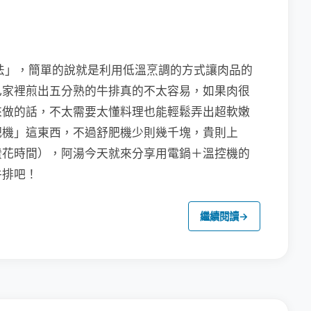
肥法」，簡單的說就是利用低溫烹調的方式讓肉品的
己家裡煎出五分熟的牛排真的不太容易，如果肉很
來做的話，不太需要太懂料理也能輕鬆弄出超軟嫩
肥機」這東西，不過舒肥機少則幾千塊，貴則上
蠻花時間），阿湯今天就來分享用電鍋＋溫控機的
牛排吧！
繼續閱讀
→