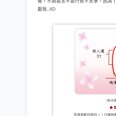
覺，不過善言不善行就不太準，因為丫
厭我..XD