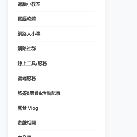
電腦小教室
電腦軟體
網路大小事
網路社群
線上工具/服務
雲端服務
旅遊&美食&活動記事
露營 Vlog
遊戲相關