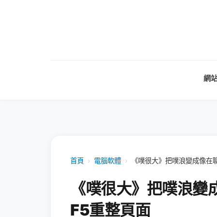
網
首頁
›
電腦軟體
›
《噗很大》把噗浪變成像在聊
《噗很大》把噗浪變
F5重整頁面