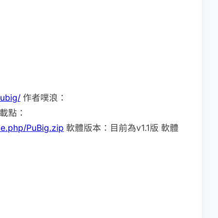
pubig/
作者噗浪：
載點：
le.php/PuBig.zip
軟體版本：目前為v1.1版 軟體