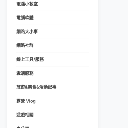
電腦小教室
電腦軟體
網路大小事
網路社群
線上工具/服務
雲端服務
旅遊&美食&活動記事
露營 Vlog
遊戲相關