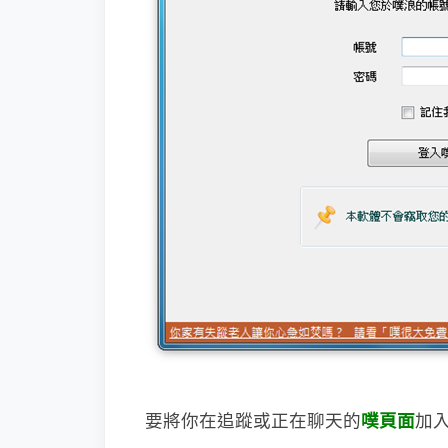
要將你在追蹤或正在聊天的
噗頁面
加