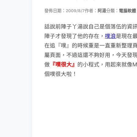
發佈日期：2009/8/7
作者：
阿湯
分類：
電腦軟體
話說前陣子丫湯說自己是個落伍的資
陣子才發
現了他的存在，
噗浪
是現在
在追『噗』的時候重是一直重新整理
屬頁面，不過這還不夠好用，今天發
做
『噗很大』
的小程式，用起來就像M
個噗很大啦！