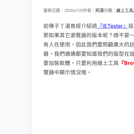
發佈日期：2009/7/6
作者：
阿湯
分類：
線上工具
前陣子丫湯曾經介紹過
『IETester』
這
那如果
其它瀏覽器的版本呢？總不是
有人在使用，因此我們要照顧廣大的
器，我們通通都要知道我們的版型在
要加裝軟體，只要利用線上工具
『Bro
覽器中顯示情況哦。