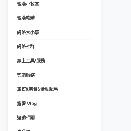
電腦小教室
電腦軟體
網路大小事
網路社群
線上工具/服務
雲端服務
旅遊&美食&活動記事
露營 Vlog
遊戲相關