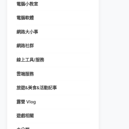
電腦小教室
電腦軟體
網路大小事
網路社群
線上工具/服務
雲端服務
旅遊&美食&活動記事
露營 Vlog
遊戲相關