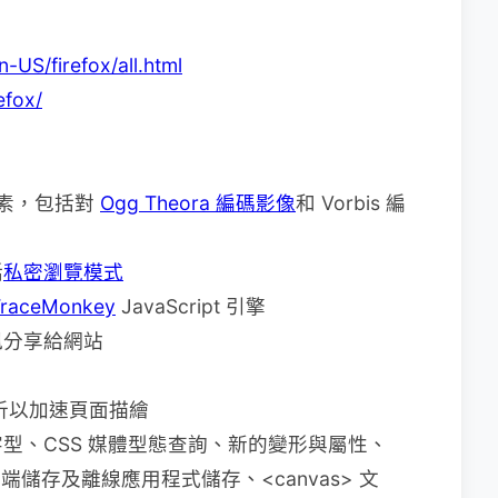
-US/firefox/all.html
efox/
> 元素，包括對
Ogg Theora 編碼影像
和 Vorbis 編
括
私密瀏覽模式
TraceMonkey
JavaScript 引擎
訊分享給網站
解析以加速頁面描繪
型、CSS 媒體型態查詢、新的變形與屬性、
 本地端儲存及離線應用程式儲存、<canvas> 文