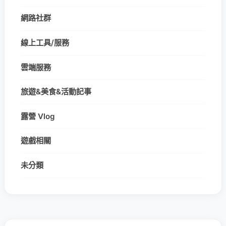
網路社群
線上工具/服務
雲端服務
旅遊&美食&活動記事
露營 Vlog
遊戲相關
未分類