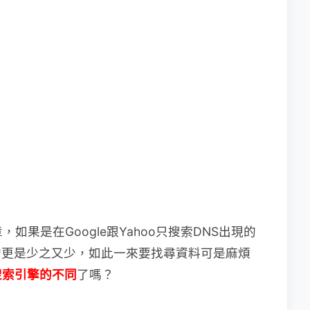
果是在Google跟Yahoo只搜索DNS
出現的
的更是少之又少，如此一來要找尋資料可是麻煩
搜索引擎的不同
了嗎？