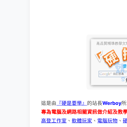
這是由
『硬是要學』
的站長
Werboy
所
專為電腦及網路相關資訊做介紹及教
高登工作室
、
軟體玩家
、
電腦玩物
、