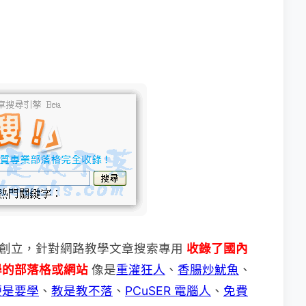
創立，針對網路教學文章搜索專用
收錄了國內
學的部落格或網站
像是
重灌狂人
、
香腸炒魷魚
、
硬是要學
、
教是教不落
、
PCuSER 電腦人
、
免費