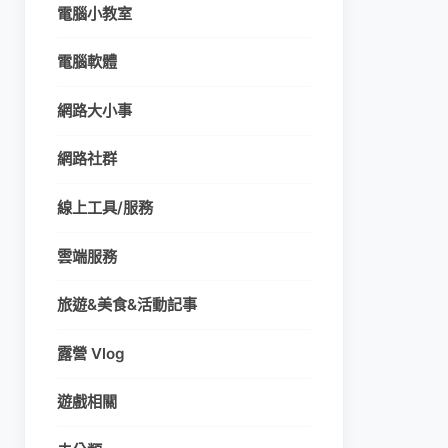
電腦小教室
電腦軟體
網路大小事
網路社群
線上工具/服務
雲端服務
旅遊&美食&活動記事
露營 Vlog
遊戲相關