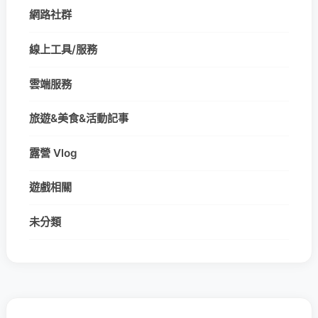
網路社群
線上工具/服務
雲端服務
旅遊&美食&活動記事
露營 Vlog
遊戲相關
未分類