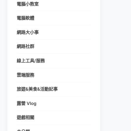
電腦小教室
電腦軟體
網路大小事
網路社群
線上工具/服務
雲端服務
旅遊&美食&活動記事
露營 Vlog
遊戲相關