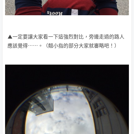
▲一定要讓大家看一下這強烈對比，旁邊走過的路人
應該覺得⋯⋯。（翹小指的部分大家就審略吧！）