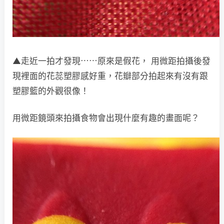
▲走近一拍才發現⋯⋯原來是假花， 用微距拍攝後發
現裡面的花蕊塑膠感好重，花瓣部分拍起來有沒有跟
塑膠籃的外觀很像！
用微距鏡頭來拍攝食物會出現什麼有趣的畫面呢？