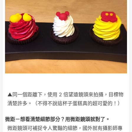
▲同一個距離下，使用 2 倍望遠鏡頭來拍攝，目標物
清楚許多。（不得不說這杯子蛋糕真的超可愛的！）
微距－想看清楚細節部分？用微距鏡頭就對了。
微距鏡頭可補捉令人驚豔的細節，國外就有攝影師專