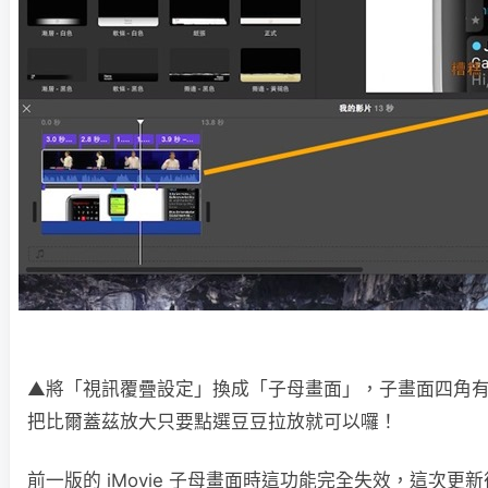
▲將「視訊覆疊設定」換成「子母畫面」，子畫面四角
把比爾蓋茲放大只要點選豆豆拉放就可以囉！
前一版的 iMovie 子母畫面時這功能完全失效，這次更