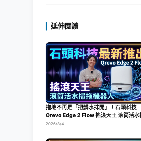
延伸閱讀
拖地不再是「把髒水抹開」！石頭科技
Qrevo Edge 2 Flow 搖滾天王 滾筒活
機器人開箱評測
2026/8/4