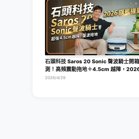
石頭科技 Saros 20 Sonic 聲波騎士開
測！高頻震動拖地＋4.5cm 越障，2026
艦掃拖機皇一次看
2026/4/29