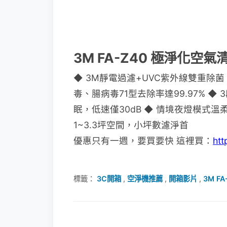
3M FA-Z40 極淨化空
◆ 3M靜電過濾+UVC紫外線雙重除菌 ◆ 
毒、腸病毒71型去除率達99.97% 
眠，低速僅30dB ◆ 情境夜燈模式溫
1~3.3坪空間，小坪數濾淨首
優惠只有一週，要買要快 這裡買：
htt
標籤：
3C開箱
,
空淨機推薦
,
開箱影片
,
3M F