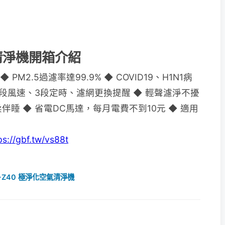
氣清淨機開箱介紹
PM2.5過濾率達99.9% ◆ COVID19、H1N1病
◆ 3段風速、3段定時、濾網更換提醒 ◆ 輕聲濾淨不擾
柔伴睡 ◆ 省電DC馬達，每月電費不到10元 ◆ 適用
ps://gbf.tw/vs88t
A-Z40 極淨化空氣清淨機