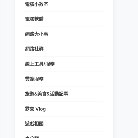
電腦小教室
電腦軟體
網路大小事
網路社群
線上工具/服務
雲端服務
旅遊&美食&活動記事
露營 Vlog
遊戲相關