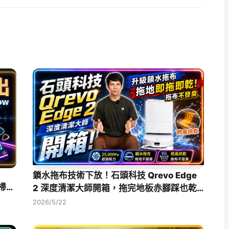
鎖水拖布技術下放！石頭科技 Qrevo Edge
水掃拖
2 深度清潔大師開箱，拖完地板赤腳踩也乾
爽
2026/5/22