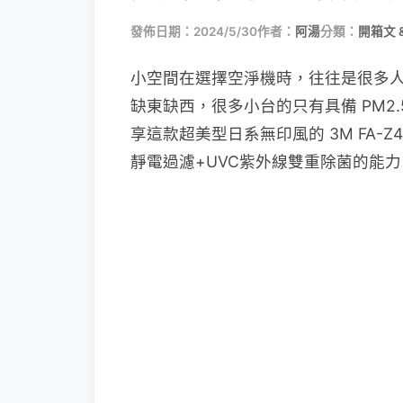
發佈日期：2024/5/30
作者：
阿湯
分類：
開箱文 
小空間在選擇空淨機時，往往是很多
缺東缺西，很多小台的只有具備 PM2.
享這款超美型日系無印風的 3M FA-Z
靜電過濾+UVC紫外線雙重除菌的能