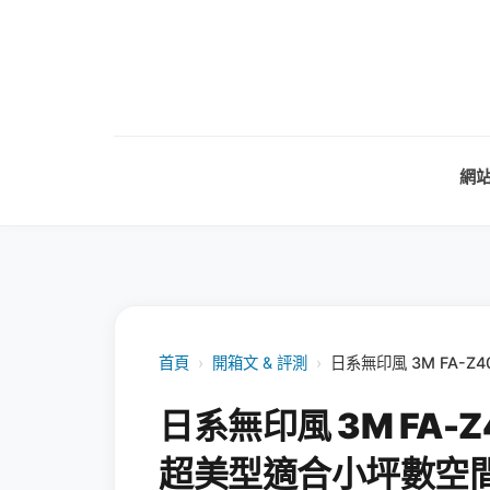
網
首頁
›
開箱文 & 評測
›
日系無印風 3M FA-
日系無印風 3M FA
超美型適合小坪數空