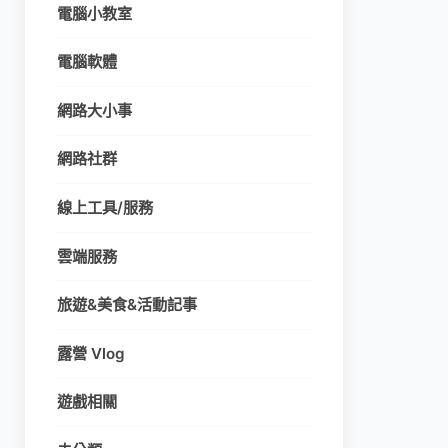
電腦小教室
電腦軟體
網路大小事
網路社群
線上工具/服務
雲端服務
旅遊&美食&活動記事
露營 Vlog
遊戲相關