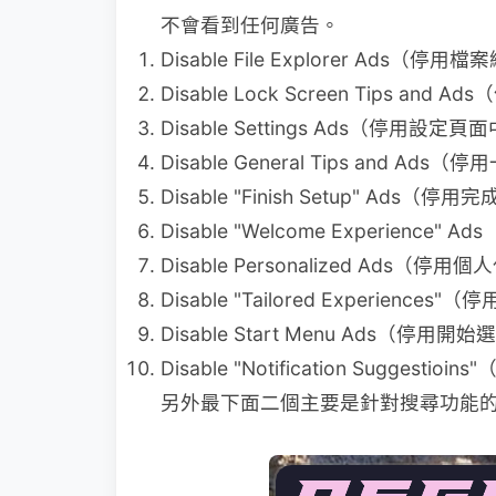
不會看到任何廣告。
Disable File Explorer Ads（
Disable Lock Screen Tips 
Disable Settings Ads（停用設定
Disable General Tips and A
Disable "Finish Setup" Ads（
Disable "Welcome Experienc
Disable Personalized Ads（停
Disable "Tailored Experien
Disable Start Menu Ads（停用
Disable "Notification Suggesti
另外最下面二個主要是針對搜尋功能