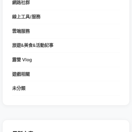
網路社群
線上工具/服務
雲端服務
旅遊&美食&活動記事
露營 Vlog
遊戲相關
未分類