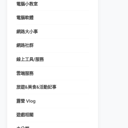
電腦小教室
電腦軟體
網路大小事
網路社群
線上工具/服務
雲端服務
旅遊&美食&活動記事
露營 Vlog
遊戲相關