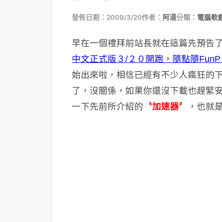
發佈日期：2009/3/20
作者：
阿湯
分類：
電腦軟
早在一個禮拜前站長就在這篇先預告
中文正式版３/２０開跑，隨點隨FunP
始出來啦，相信已經有不少人瘋狂的
了，沒關係，如果你還沒下載也趕緊
一下先前所介紹的
〝加速器〞
，也就