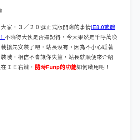
體
了大家，３／２０號正式版開跑的事情
IE8.0繁體
！
不曉得大伙是否還記得，今天果然是千呼萬喚
下載搶先安裝了吧，站長沒有，因為不小心睡著
安裝哦，相信不會讓你失望，站長就順便來介紹
是在ＩＥ右鍵，
隨時Funp的功能
如何啟用吧！