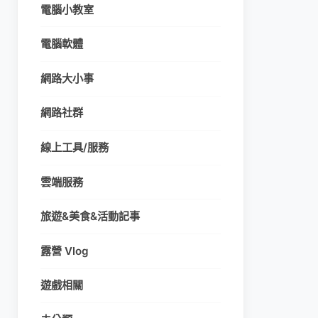
電腦小教室
電腦軟體
網路大小事
網路社群
線上工具/服務
雲端服務
旅遊&美食&活動記事
露營 Vlog
遊戲相關