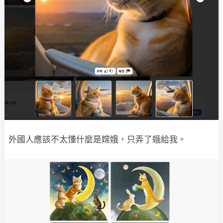
外國人應該不太懂什麼是嫦娥，只弄了蛾給我。