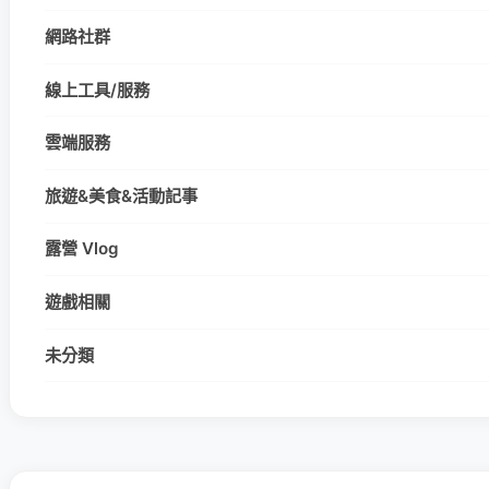
網路社群
線上工具/服務
雲端服務
旅遊&美食&活動記事
露營 Vlog
遊戲相關
未分類