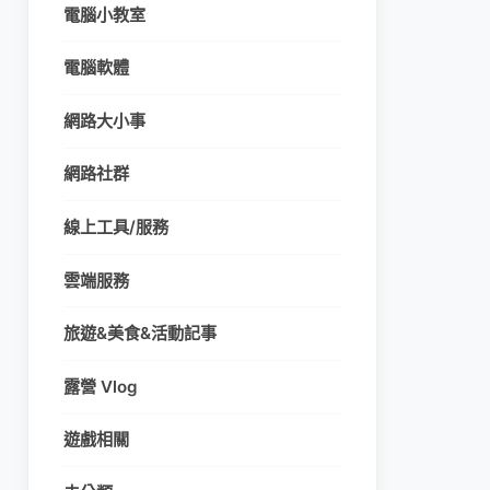
電腦小教室
電腦軟體
網路大小事
網路社群
線上工具/服務
雲端服務
旅遊&美食&活動記事
露營 Vlog
遊戲相關