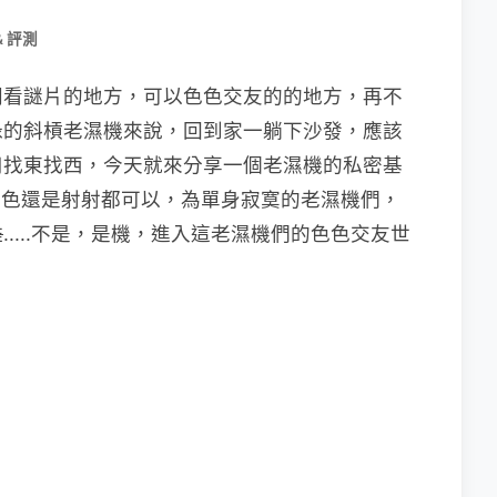
& 評測
門看謎片的地方，可以色色交友的的地方，再不
碌的斜槓老濕機來說，回到家一躺下沙發，應該
用找東找西，今天就來分享一個老濕機的私密基
要色色還是射射都可以，為單身寂寞的老濕機們，
雞
.....不是，是機，進入這老濕機們的色色交友世