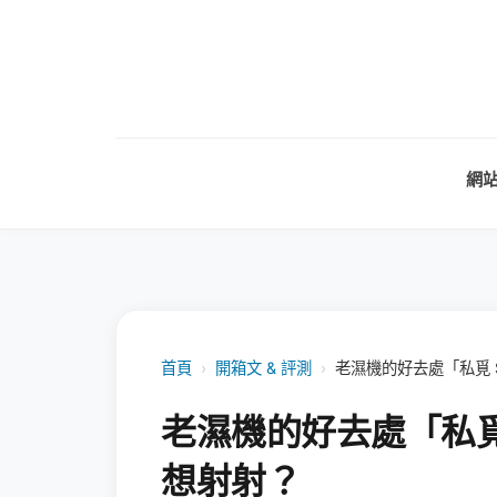
網
首頁
›
開箱文 & 評測
›
老濕機的好去處「私覓 
老濕機的好去處「私覓
想射射？