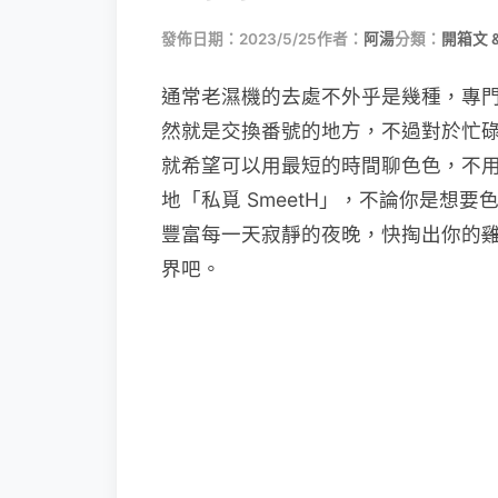
發佈日期：2023/5/25
作者：
阿湯
分類：
開箱文 
通常老濕機的去處不外乎是幾種，專
然就是交換番號的地方，不過對於忙
就希望可以用最短的時間聊色色，不
地「私覓 SmeetH」，不論你是想
豐富每一天寂靜的夜晚，快掏出你的
界吧。