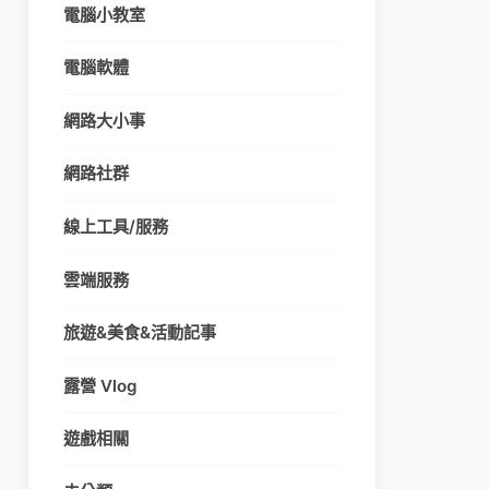
電腦小教室
電腦軟體
網路大小事
網路社群
線上工具/服務
雲端服務
旅遊&美食&活動記事
露營 Vlog
遊戲相關