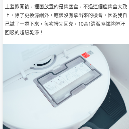
上蓋掀開後，裡面放置的是集塵盒，不過這個塵集盒大致
上，除了更換濾網外，應該沒有拿出來的機會，因為我自
己試了一週下來，每次掃完回充，10合1清潔座都將髒汙
回吸的超級乾淨！