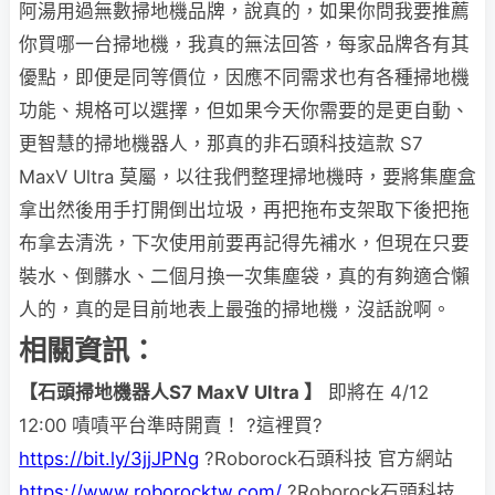
阿湯用過無數掃地機品牌，說真的，如果你問我要推薦
你買哪一台掃地機，我真的無法回答，每家品牌各有其
優點，即便是同等價位，因應不同需求也有各種掃地機
功能、規格可以選擇，但如果今天你需要的是更自動、
更智慧的掃地機器人，那真的非石頭科技這款 S7
MaxV Ultra 莫屬，以往我們整理掃地機時，要將集塵盒
拿出然後用手打開倒出垃圾，再把拖布支架取下後把拖
布拿去清洗，下次使用前要再記得先補水，但現在只要
裝水、倒髒水、二個月換一次集塵袋，真的有夠適合懶
人的，真的是目前地表上最強的掃地機，沒話說啊。
相關資訊：
【石頭掃地機器人S7 MaxV Ultra 】
即將在 4/12
12:00 嘖嘖平台準時開賣！
?這裡買?
https://bit.ly/3jjJPNg
?Roborock石頭科技 官方網站
https://www.roborocktw.com/
?Roborock石頭科技