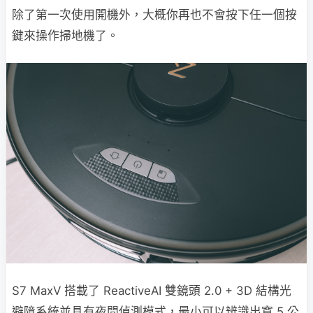
除了第一次使用開機外，大概你再也不會按下任一個按
鍵來操作掃地機了。
S7 MaxV 搭載了 ReactiveAI 雙鏡頭 2.0 + 3D 結構光
避障系統並具有夜間偵測模式，最小可以辨識出寬 5 公