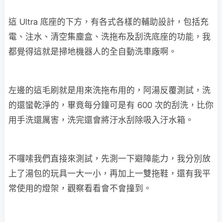
這 Ultra 底座的下方，有各式各樣的輔助設計，包括充
電、注水、清空集塵盒、洗拖布及刮洗底座的功能，我
都覺得這就是掃地機器人的全自動洗車廠啊。
左邊的這毛刷就是用來洗拖布用的，阿湯反覆測試，洗
的還蠻乾淨的，畢竟每分鐘可是有 600 次的刮洗，比你
用手洗還厲害，洗完還會將汙水刮除吸入汙水箱。
不囉嗦我們直接來測試，先測一下避障能力，我分別放
上了湯包的玩具一大一小，再加上一雙拖鞋，還有我平
常使用的燈架，觀察看看會不會撞到。