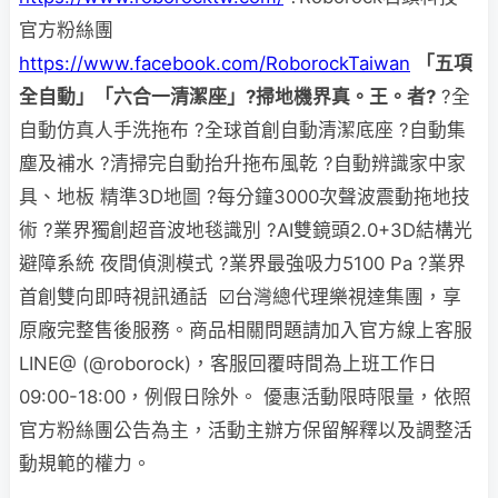
官方粉絲團
https://www.facebook.com/RoborockTaiwan
「五項
全自動」「六合一清潔座」?掃地機界真。王。者?
?全
自動仿真人手洗拖布
?全球首創自動清潔底座
?自動集
塵及補水
?清掃完自動抬升拖布風乾
?自動辨識家中家
具、地板 精準3D地圖
?每分鐘3000次聲波震動拖地技
術
?業界獨創超音波地毯識別
?AI雙鏡頭2.0+3D結構光
避障系統 夜間偵測模式
?業界最強吸力5100 Pa
?業界
首創雙向即時視訊通話
☑️台灣總代理樂視達集團，享
原廠完整售後服務。商品相關問題請加入官方線上客服
LINE@ (@roborock)，客服回覆時間為上班工作日
09:00-18:00，例假日除外。
優惠活動限時限量，依照
官方粉絲團公告為主，活動主辦方保留解釋以及調整活
動規範的權力。