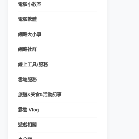
電腦小教室
電腦軟體
網路大小事
網路社群
線上工具/服務
雲端服務
旅遊&美食&活動記事
露營 Vlog
遊戲相關