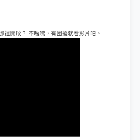
各別要去哪裡開啟？ 不囉嗦，有困擾就看影片吧。