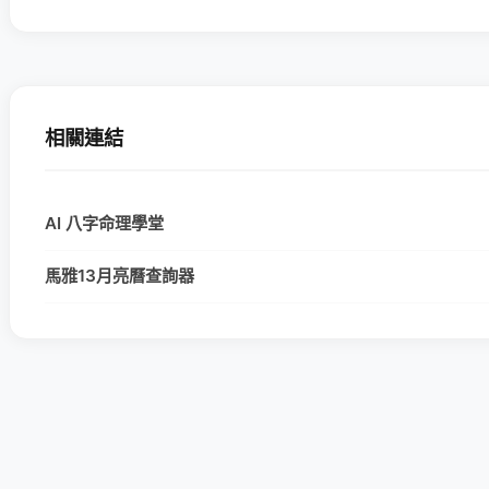
相關連結
AI 八字命理學堂
馬雅13月亮曆查詢器