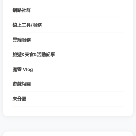
網路社群
線上工具/服務
雲端服務
旅遊&美食&活動記事
露營 Vlog
遊戲相關
未分類