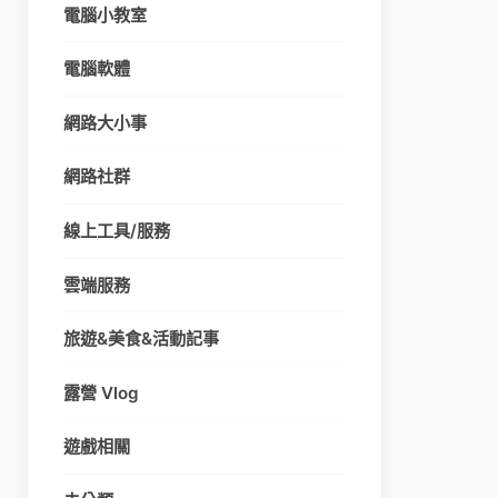
電腦小教室
電腦軟體
網路大小事
網路社群
線上工具/服務
雲端服務
旅遊&美食&活動記事
露營 Vlog
遊戲相關