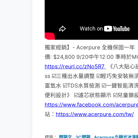
獨家經銷】- Acerpure 全機保固一
價: $24,800 9/20中午12:00
https://reurl.cc/zNo5R7
《八大貼心
ss
☑️三種出水量調整
☑️輕巧免安裝無
富氫水
☑️TDS水質檢測
☑️一鍵智能清
便利設計》
☑️濾芯狀態顯示
☑️兒童鎖
https://www.facebook.com/acerpur
站：
https://www.acerpure.com/tw/
標籤：
開箱文
,
3C開箱
,
Acerpure北極光冰