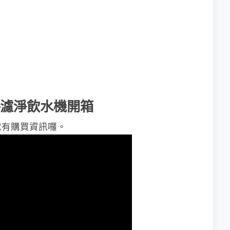
瞬熱濾淨飲水機開箱
就有購買資訊囉。