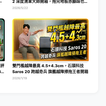
水掃
2 深度清潔大師開箱，拖完地板赤腳踩也乾
爽
2026/5/22
箱評
雙門檻越障最高 4.5+4.3cm，石頭科技
6
Saros 20 跨越奇兵 旗艦越障掃拖王者開箱
2026/1/19