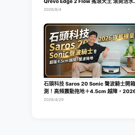
Qrevo Edge 2 Flow 搖滾天王 滾筒活
拖機器人開箱評測
2026/8/4
石頭科技 Saros 20 Sonic 聲波騎士開
測！高頻震動拖地＋4.5cm 越障，202
旗艦掃拖機皇一次看
2026/4/29