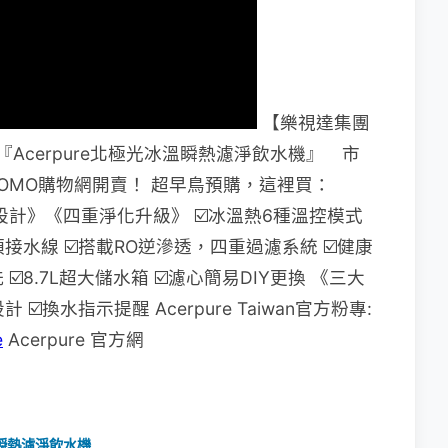
【樂視達集團
年 『Acerpure北極光冰溫瞬熱濾淨飲水機』 市
 準時於MOMO購物網開賣！ 超早鳥預購，這裡買：
設計》《四重淨化升級》
☑️冰溫熱6種溫控模式
須接水線
☑️搭載RO逆滲透，四重過濾系統
☑️健康
洗
☑️8.7L超大儲水箱
☑️濾心簡易DIY更換 《三大
設計
☑️換水指示提醒
Acerpure Taiwan官方粉專:
e
Acerpure 官方網
溫瞬熱濾淨飲水機