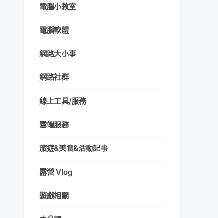
電腦小教室
電腦軟體
網路大小事
網路社群
線上工具/服務
雲端服務
旅遊&美食&活動記事
露營 Vlog
遊戲相關