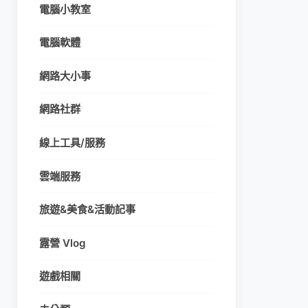
電腦小教室
電腦軟體
網路大小事
網路社群
線上工具/服務
雲端服務
旅遊&美食&活動記事
露營 Vlog
遊戲相關