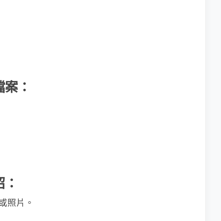
小檔案：
紹：
片或照片。