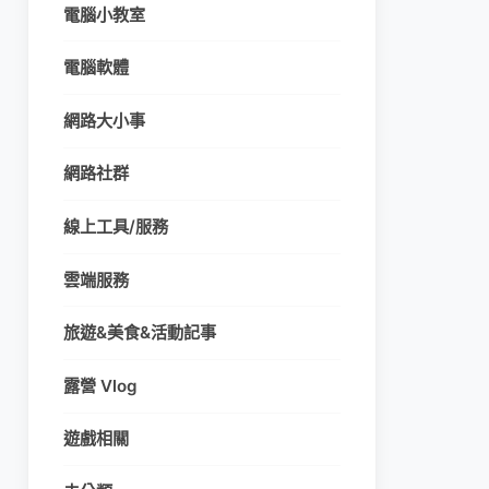
電腦小教室
電腦軟體
網路大小事
網路社群
線上工具/服務
雲端服務
旅遊&美食&活動記事
露營 Vlog
遊戲相關