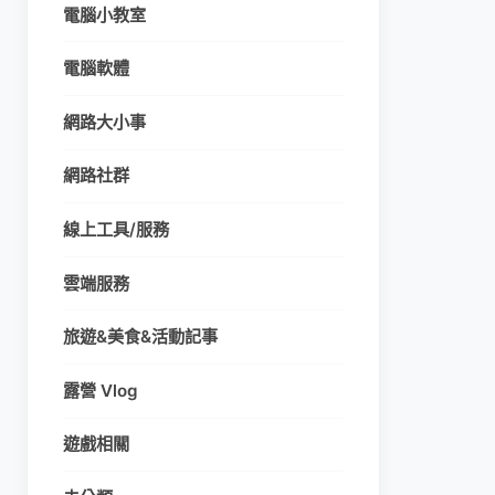
電腦小教室
電腦軟體
網路大小事
網路社群
線上工具/服務
雲端服務
旅遊&美食&活動記事
露營 Vlog
遊戲相關