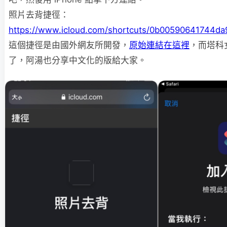
照片去背捷徑：
https://www.icloud.com/shortcuts/0b00590641744d
這個捷徑是由國外網友所開發，
原始連結在這裡
，而塔科
了，阿湯也分享中文化的版給大家。