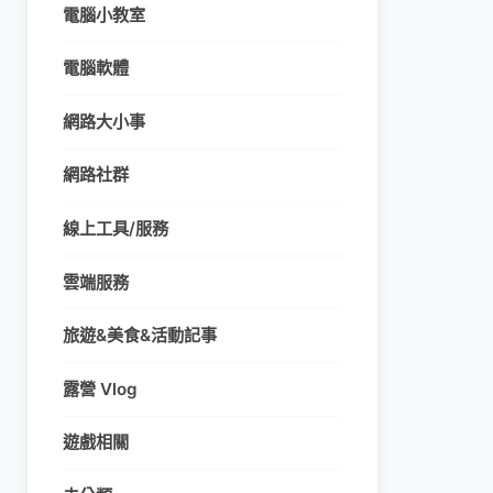
電腦小教室
電腦軟體
網路大小事
網路社群
線上工具/服務
雲端服務
旅遊&美食&活動記事
露營 Vlog
遊戲相關