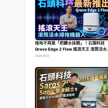
拖地不再是「把髒水抹開」！石頭科技
Qrevo Edge 2 Flow 搖滾天王 滾筒活
拖機器人開箱評測
2026/8/4