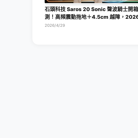
石頭科技 Saros 20 Sonic 聲波騎士開
測！高頻震動拖地＋4.5cm 越障，202
旗艦掃拖機皇一次看
2026/4/29