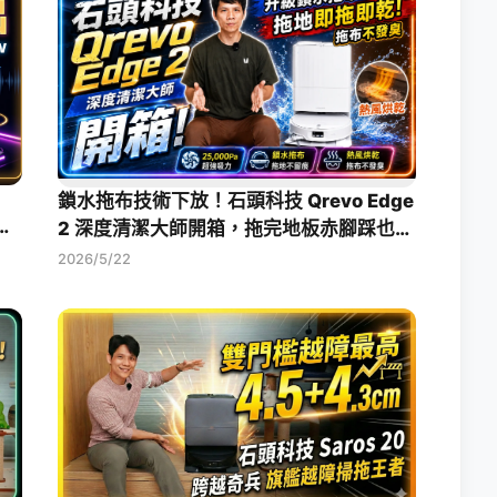
鎖水拖布技術下放！石頭科技 Qrevo Edge
水掃
2 深度清潔大師開箱，拖完地板赤腳踩也乾
爽
2026/5/22