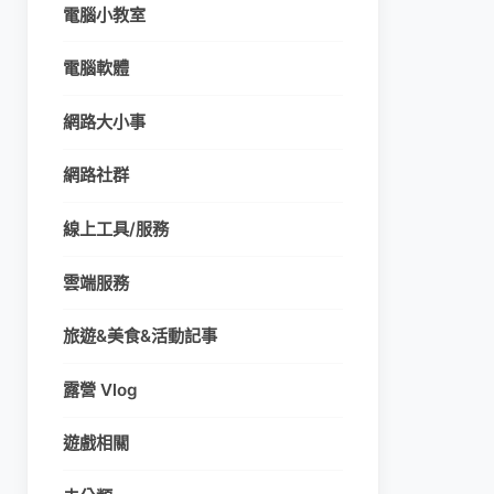
電腦小教室
電腦軟體
網路大小事
網路社群
線上工具/服務
雲端服務
旅遊&美食&活動記事
露營 Vlog
遊戲相關