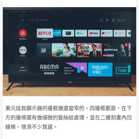
東元這款顯示器的邊框做還蠻窄的，四邊框都是，在下
方的邊條還有做細微的髮絲紋處理，並在二邊刻畫內凹
線條，增添不少質感。