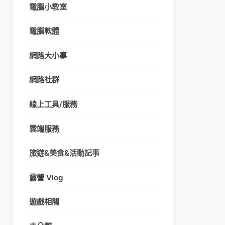
電腦小教室
電腦軟體
網路大小事
網路社群
線上工具/服務
雲端服務
旅遊&美食&活動記事
露營 Vlog
遊戲相關