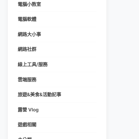
電腦小教室
電腦軟體
網路大小事
網路社群
線上工具/服務
雲端服務
旅遊&美食&活動記事
露營 Vlog
遊戲相關