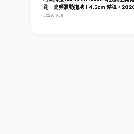
測！高頻震動拖地＋4.5cm 越障，202
旗艦掃拖機皇一次看
2026/4/29