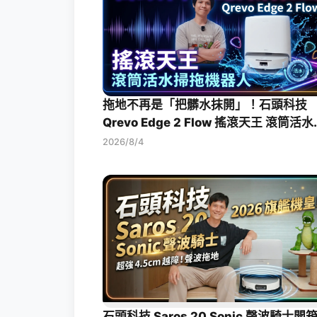
拖地不再是「把髒水抹開」！石頭科技
Qrevo Edge 2 Flow 搖滾天王 滾筒活
拖機器人開箱評測
2026/8/4
石頭科技 Saros 20 Sonic 聲波騎士開