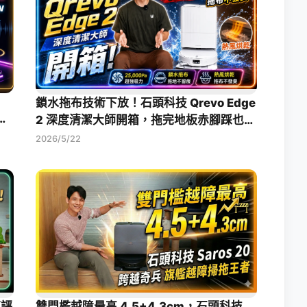
鎖水拖布技術下放！石頭科技 Qrevo Edge
水掃
2 深度清潔大師開箱，拖完地板赤腳踩也乾
爽
2026/5/22
箱評
雙門檻越障最高 4.5+4.3cm，石頭科技