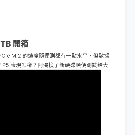
 1TB 開箱
CIe M.2 的速度隨便測都有一點水平，但數據
 P5 表現怎樣？阿湯換了新硬碟順便測試給大