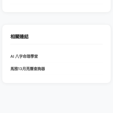
相關連結
AI 八字命理學堂
馬雅13月亮曆查詢器