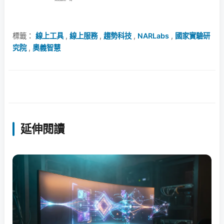
標籤：
線上工具
,
線上服務
,
趨勢科技
,
NARLabs
,
國家實驗研
究院
,
奧義智慧
延伸閱讀