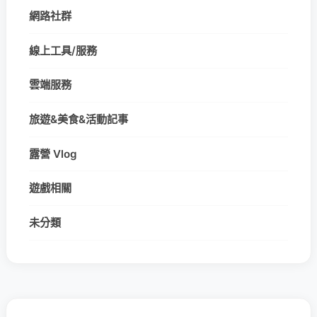
網路社群
線上工具/服務
雲端服務
旅遊&美食&活動記事
露營 Vlog
遊戲相關
未分類