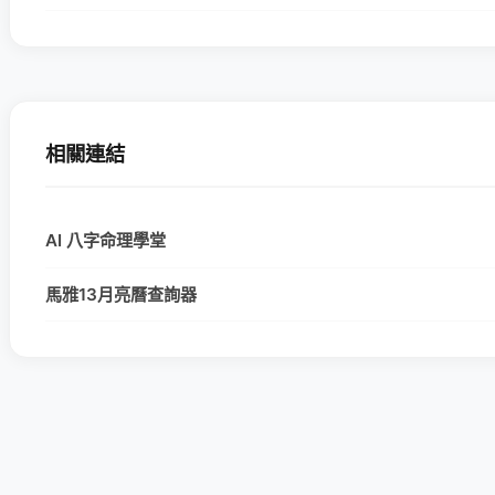
相關連結
AI 八字命理學堂
馬雅13月亮曆查詢器