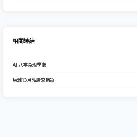
相關連結
AI 八字命理學堂
馬雅13月亮曆查詢器