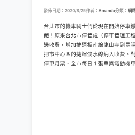
發佈日期：2020/8/25
作者：
Amanda
分類：
網
台北市的機車騎士們從現在開始停車繳費
飽！原來台北市停管處（停車管理工程處）
邊收費，增加捷運板南線龍山寺到昆陽各站
把市中心區的捷運淡水線納入收費。
停車月票、全市每日 1 張單與電動機