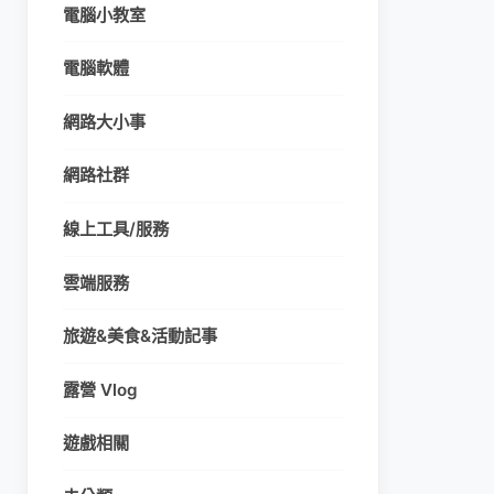
電腦小教室
電腦軟體
網路大小事
網路社群
線上工具/服務
雲端服務
旅遊&美食&活動記事
露營 Vlog
遊戲相關