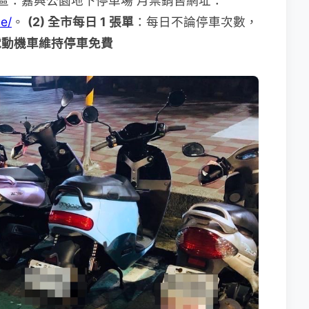
安區：嘉興公園地下停車場 月票銷售網址：
e/
。
(2) 全市每日 1 張單
：每日不論停車次數，
 電動機車維持停車免費