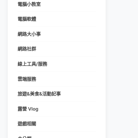
電腦小教室
電腦軟體
網路大小事
網路社群
線上工具/服務
雲端服務
旅遊&美食&活動記事
露營 Vlog
遊戲相關