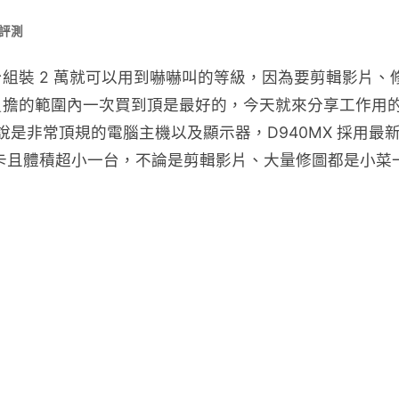
 評測
裝 2 萬就可以用到嚇嚇叫的等級，因為要剪輯影片、修
圍內一次買到頂是最好的，今天就來分享工作用的頂級電腦組合「A
可以說是非常頂規的電腦主機以及顯示器，D940MX 採用最新的 Inte
i 超高階顯示卡且體積超小一台，不論是剪輯影片、大量修圖都是
。