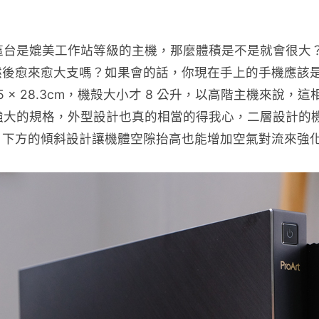
 D940MX 這台是媲美工作站等級的主機，那麼體積是不是
來愈大支嗎？如果會的話，你現在手上的手機應該是像便當盒般的
 9.5 x 28.3cm，機殻大小才 8 公升，以高階主機
MX 不僅是擁有強大的規格，外型設計也真的相當的得我心，二
，下方的傾斜設計讓機體空隙抬高也能增加空氣對流來強