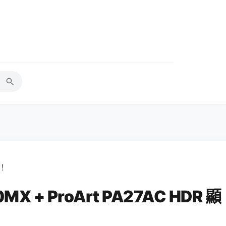
箱！
X + ProArt PA27AC HDR 顯