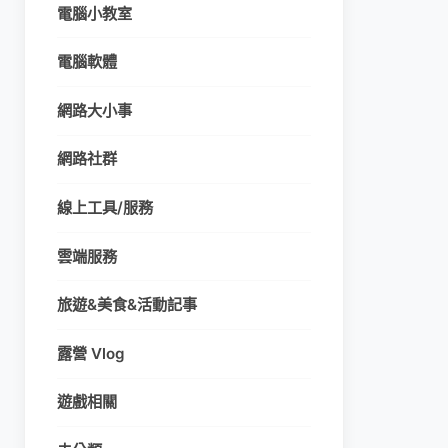
電腦小教室
電腦軟體
網路大小事
網路社群
線上工具/服務
雲端服務
旅遊&美食&活動記事
露營 Vlog
遊戲相關